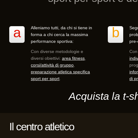
a
b
Alleniamo tutti, da chi si tiene in
Segu
forma a chi cerca la massima
prob
performance sportiva:
pre-
Con diverse metodologie e
Co
diversi obiettivi:
area fitness
,
indi
corsi/attività di gruppo
,
pro
preparazione atletica specifica
info
sport per sport
.
di p
Acquista la t-sh
Il centro atletico